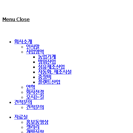
Menu
Close
회사소개
인사말
사업영역
농업기계
방위산업
섬유제조산업
자동화, 제조시설
중장비
플랜트산업
연혁
회사전경
오시는길
견적문의
견적문의
자료실
홍보동영상
겔러리
개발실적