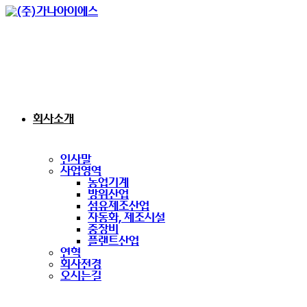
회사소개
인사말
사업영역
농업기계
방위산업
섬유제조산업
자동화, 제조시설
중장비
플랜트산업
연혁
회사전경
오시는길