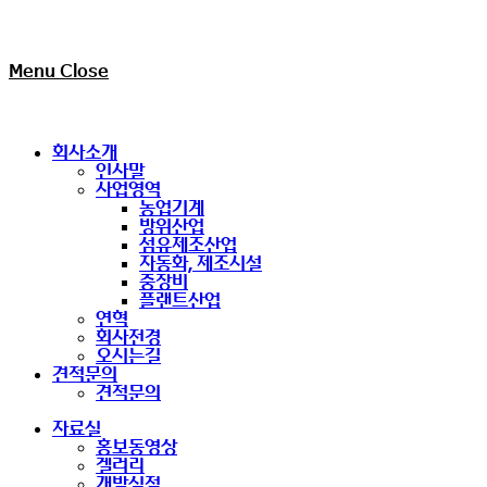
Menu
Close
회사소개
인사말
사업영역
농업기계
방위산업
섬유제조산업
자동화, 제조시설
중장비
플랜트산업
연혁
회사전경
오시는길
견적문의
견적문의
자료실
홍보동영상
겔러리
개발실적