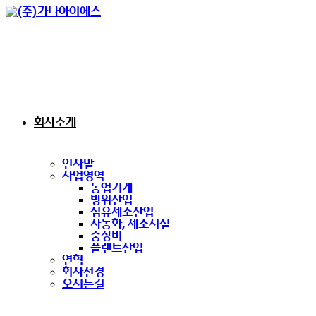
Skip
to
content
회사소개
인사말
사업영역
농업기계
방위산업
섬유제조산업
자동화, 제조시설
중장비
플랜트산업
연혁
회사전경
오시는길