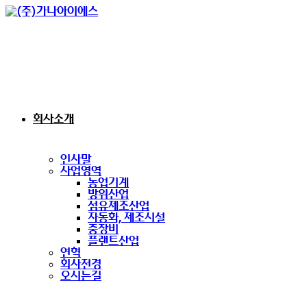
회사소개
인사말
사업영역
농업기계
방위산업
섬유제조산업
자동화, 제조시설
중장비
플랜트산업
연혁
회사전경
오시는길