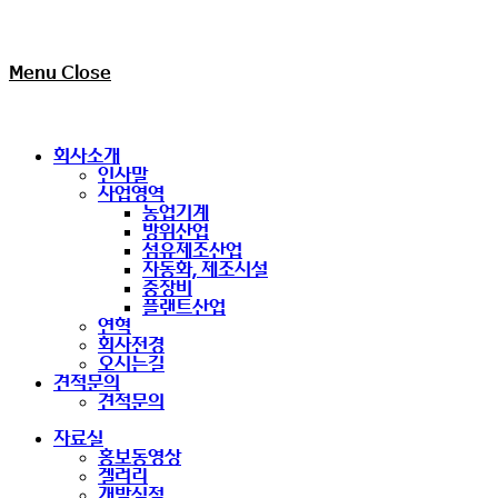
Menu
Close
회사소개
인사말
사업영역
농업기계
방위산업
섬유제조산업
자동화, 제조시설
중장비
플랜트산업
연혁
회사전경
오시는길
견적문의
견적문의
자료실
홍보동영상
겔러리
개발실적