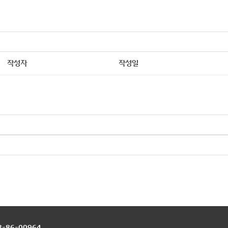
작성자
작성일
-86-00964