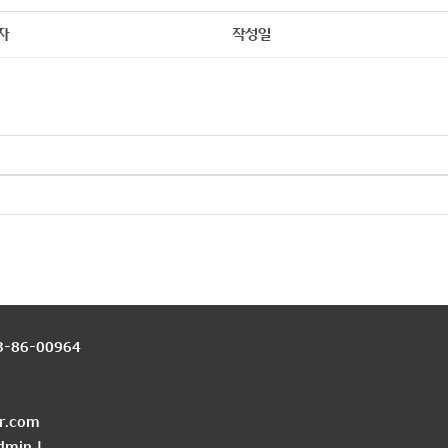
자
작성일
-86-00964
r.com
dmin
|